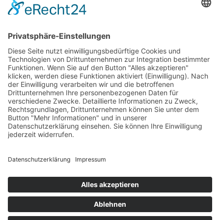
E-Mail
+423 237 13 13
Kies- und Betonwerk
E-Mail
+423 232 64 43
Gebr. Hilti Generalunternehmung AG
E-Mail
+423 237 13 13
Legna holz.werk AG
E-Mail
+423 377 58 50
Datenschutz