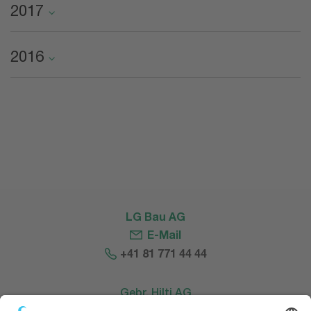
2017
2016
LG Bau AG
E-Mail
+41 81 771 44 44
Gebr. Hilti AG