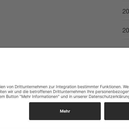
2
2
Kies- und
Gebr. Hilti
Betonwerk
Generalunternehmung 
13
E-Mail
E-Mail
+423 232 64 43
+423 237 13 13