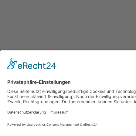
LG Bau AG
Gebr. Hilti AG
E-Mail
E-Mail
+41 81 771 44 44
+423 237 13 