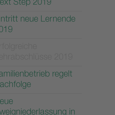
ext Step 2019
intritt neue Lernende
019
rfolgreiche
ehrabschlüsse 2019
amilienbetrieb regelt
achfolge
eue
weigniederlassung in