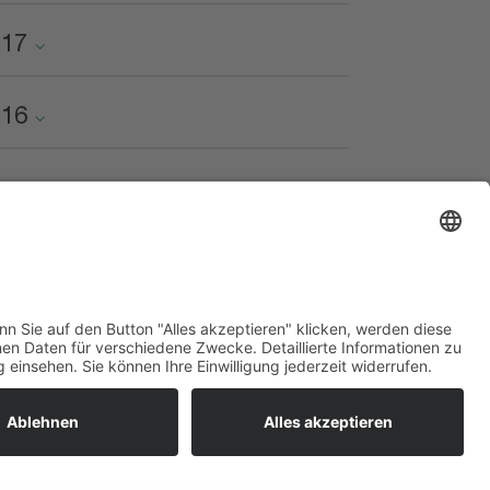
017
016
Legna holz.werk
AG
AG
Datenschutz
E-Mail
Impressum
+423 377 58 50