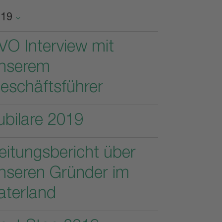
019
VO Interview mit
nserem
eschäftsführer
ubilare 2019
eitungsbericht über
nseren Gründer im
aterland