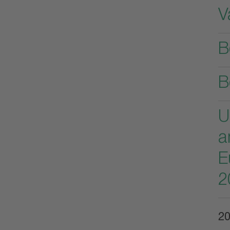
V
B
B
U
a
E
2
2