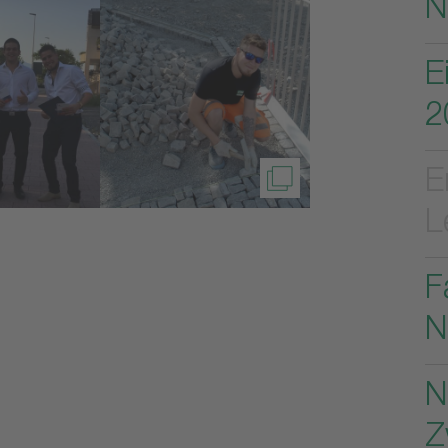
N
E
2
E
L
F
N
N
Z