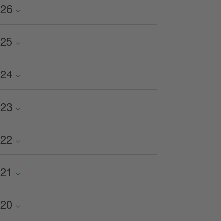
026
025
024
023
022
021
020