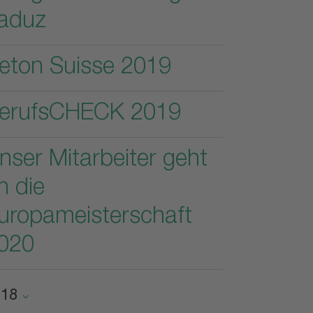
aduz
eton Suisse 2019
erufsCHECK 2019
nser Mitarbeiter geht
n die
uropameisterschaft
020
018