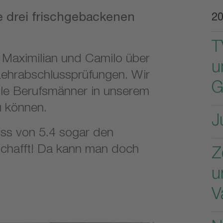
e drei frischgebackenen
2
T
, Maximilian und Camilo über
u
Lehrabschlussprüfungen. Wir
G
olle Berufsmänner in unserem
u können.
J
uss von 5.4 sogar den
schafft! Da kann man doch
Z
u
V